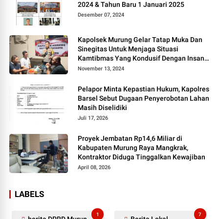
2024 & Tahun Baru 1 Januari 2025
Desember 07, 2024
Kapolsek Murung Gelar Tatap Muka Dan
Sinegitas Untuk Menjaga Situasi
Kamtibmas Yang Kondusif Dengan Insan
Pers
November 13, 2024
Pelapor Minta Kepastian Hukum, Kapolres
Barsel Sebut Dugaan Penyerobotan Lahan
Masih Diselidiki
Juli 17, 2026
Proyek Jembatan Rp14,6 Miliar di
Kabupaten Murung Raya Mangkrak,
Kontraktor Diduga Tinggalkan Kewajiban
April 08, 2026
LABELS
1
7
berita DPRD Murung Raya
Berita Lokal