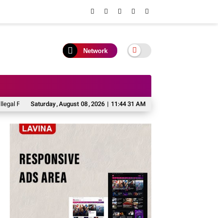
Network
shing di Barito Utara
Saturday
,
August
DPRD Dukung Kaji Tiru Pemkab Barito Utara ke Kulo
08
,
2026
|
11:44 31 AM