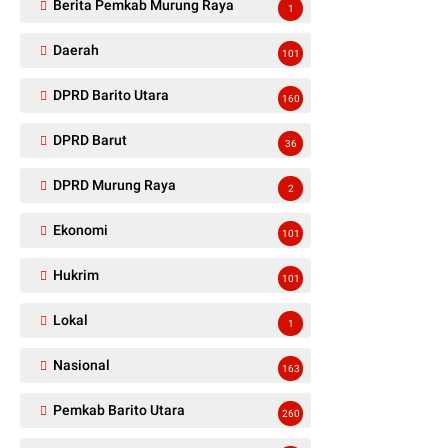
Berita Pemkab Murung Raya
1
Daerah
101
DPRD Barito Utara
160
DPRD Barut
36
DPRD Murung Raya
2
Ekonomi
101
Hukrim
101
Lokal
1
Nasional
163
Pemkab Barito Utara
260