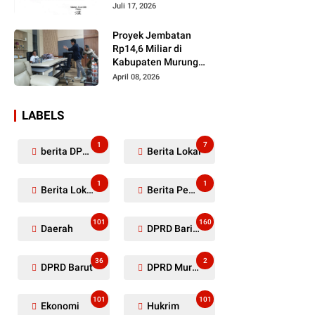
Dugaan Penyerobotan
Juli 17, 2026
Lahan Masih Diselidiki
Proyek Jembatan
Rp14,6 Miliar di
Kabupaten Murung
Raya Mangkrak,
April 08, 2026
Kontraktor Diduga
Tinggalkan Kewajiban
LABELS
1
7
berita DPRD Murung Raya
Berita Lokal
1
1
Berita Lokal Kabupaten Barito Utara
Berita Pemkab Murung Raya
101
160
Daerah
DPRD Barito Utara
36
2
DPRD Barut
DPRD Murung Raya
101
101
Ekonomi
Hukrim