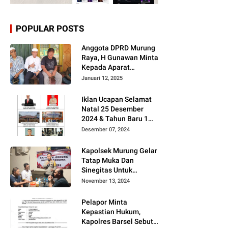
POPULAR POSTS
Anggota DPRD Murung
Raya, H Gunawan Minta
Kepada Aparat
Berantas judi dan
Januari 12, 2025
Narkoba Sesuai
Instruksi Presiden RI
Iklan Ucapan Selamat
Natal 25 Desember
2024 & Tahun Baru 1
Januari 2025
Desember 07, 2024
Kapolsek Murung Gelar
Tatap Muka Dan
Sinegitas Untuk
Menjaga Situasi
November 13, 2024
Kamtibmas Yang
Kondusif Dengan Insan
Pelapor Minta
Pers
Kepastian Hukum,
Kapolres Barsel Sebut