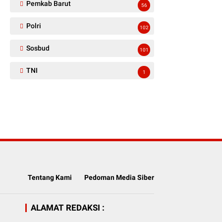
Pemkab Barut
56
Polri
102
Sosbud
101
TNI
1
Tentang Kami
Pedoman Media Siber
ALAMAT REDAKSI :