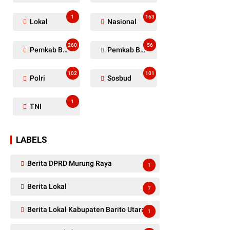
1
163
Lokal
Nasional
260
56
Pemkab Barito Utara
Pemkab Barut
102
101
Polri
Sosbud
1
TNI
LABELS
Berita DPRD Murung Raya
1
Berita Lokal
7
Berita Lokal Kabupaten Barito Utara
1