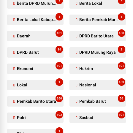
1
7
berita DPRD Murung Raya
Berita Lokal
1
1
Berita Lokal Kabupaten Barito Utara
Berita Pemkab Murung Raya
101
160
Daerah
DPRD Barito Utara
36
2
DPRD Barut
DPRD Murung Raya
101
101
Ekonomi
Hukrim
1
163
Lokal
Nasional
260
56
Pemkab Barito Utara
Pemkab Barut
102
101
Polri
Sosbud
1