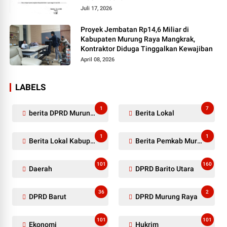
Juli 17, 2026
Proyek Jembatan Rp14,6 Miliar di
Kabupaten Murung Raya Mangkrak,
Kontraktor Diduga Tinggalkan Kewajiban
April 08, 2026
LABELS
1
7
berita DPRD Murung Raya
Berita Lokal
1
1
Berita Lokal Kabupaten Barito Utara
Berita Pemkab Murung Raya
101
160
Daerah
DPRD Barito Utara
36
2
DPRD Barut
DPRD Murung Raya
101
101
Ekonomi
Hukrim