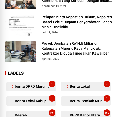
Kamtibmas Yang Kondusif Dengan Insan
Pers
November 13, 2024
Pelapor Minta Kepastian Hukum, Kapolres
Barsel Sebut Dugaan Penyerobotan Lahan
Masih Diselidiki
Juli 17, 2026
Proyek Jembatan Rp14,6 Miliar di
Kabupaten Murung Raya Mangkrak,
Kontraktor Diduga Tinggalkan Kewajiban
April 08, 2026
LABELS
1
7
berita DPRD Murung Raya
Berita Lokal
1
1
Berita Lokal Kabupaten Barito Utara
Berita Pemkab Murung Raya
101
160
Daerah
DPRD Barito Utara