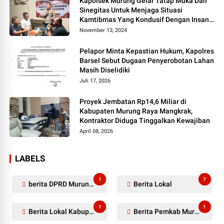
Kapolsek Murung Gelar Tatap Muka Dan
Sinegitas Untuk Menjaga Situasi
Kamtibmas Yang Kondusif Dengan Insan
Pers
November 13, 2024
Pelapor Minta Kepastian Hukum, Kapolres
Barsel Sebut Dugaan Penyerobotan Lahan
Masih Diselidiki
Juli 17, 2026
Proyek Jembatan Rp14,6 Miliar di
Kabupaten Murung Raya Mangkrak,
Kontraktor Diduga Tinggalkan Kewajiban
April 08, 2026
LABELS
1
7
berita DPRD Murung Raya
Berita Lokal
1
1
Berita Lokal Kabupaten Barito Utara
Berita Pemkab Murung Raya