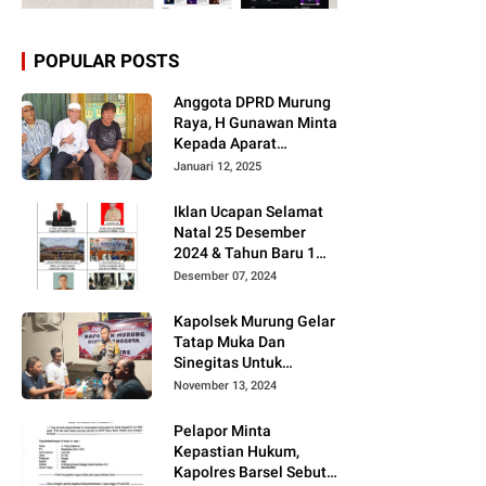
POPULAR POSTS
Anggota DPRD Murung
Raya, H Gunawan Minta
Kepada Aparat
Berantas judi dan
Januari 12, 2025
Narkoba Sesuai
Instruksi Presiden RI
Iklan Ucapan Selamat
Natal 25 Desember
2024 & Tahun Baru 1
Januari 2025
Desember 07, 2024
Kapolsek Murung Gelar
Tatap Muka Dan
Sinegitas Untuk
Menjaga Situasi
November 13, 2024
Kamtibmas Yang
Kondusif Dengan Insan
Pelapor Minta
Pers
Kepastian Hukum,
Kapolres Barsel Sebut