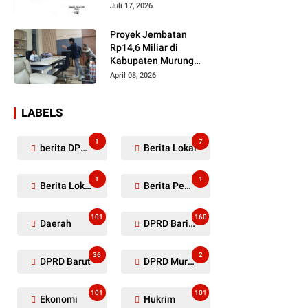
Dugaan Penyerobotan
Juli 17, 2026
Lahan Masih Diselidiki
Proyek Jembatan
Rp14,6 Miliar di
Kabupaten Murung
Raya Mangkrak,
April 08, 2026
Kontraktor Diduga
Tinggalkan Kewajiban
LABELS
1
7
berita DPRD Murung Raya
Berita Lokal
1
1
Berita Lokal Kabupaten Barito Utara
Berita Pemkab Murung Raya
101
160
Daerah
DPRD Barito Utara
36
2
DPRD Barut
DPRD Murung Raya
101
101
Ekonomi
Hukrim