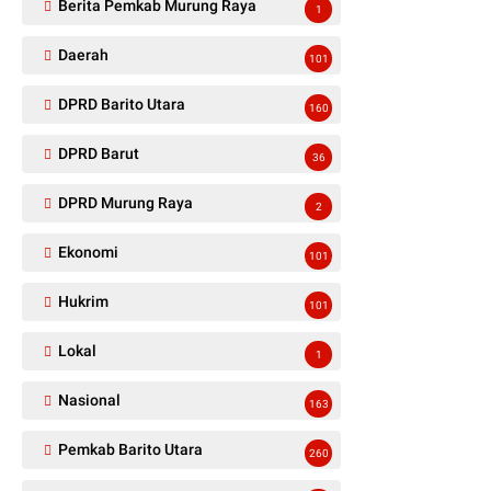
Berita Pemkab Murung Raya
1
Daerah
101
DPRD Barito Utara
160
DPRD Barut
36
DPRD Murung Raya
2
Ekonomi
101
Hukrim
101
Lokal
1
Nasional
163
Pemkab Barito Utara
260