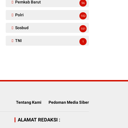
Pemkab Barut
56
Polri
102
Sosbud
101
TNI
1
Tentang Kami
Pedoman Media Siber
ALAMAT REDAKSI :