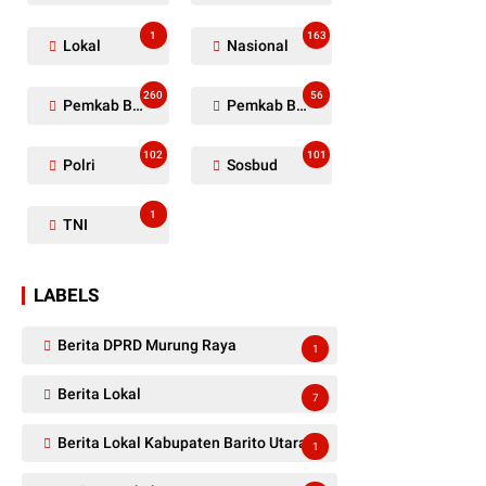
1
163
Lokal
Nasional
260
56
Pemkab Barito Utara
Pemkab Barut
102
101
Polri
Sosbud
1
TNI
LABELS
Berita DPRD Murung Raya
1
Berita Lokal
7
Berita Lokal Kabupaten Barito Utara
1