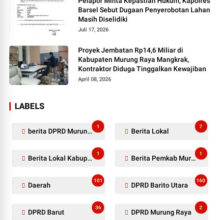
Pelapor Minta Kepastian Hukum, Kapolres
Barsel Sebut Dugaan Penyerobotan Lahan
Masih Diselidiki
Juli 17, 2026
Proyek Jembatan Rp14,6 Miliar di
Kabupaten Murung Raya Mangkrak,
Kontraktor Diduga Tinggalkan Kewajiban
April 08, 2026
LABELS
1
7
berita DPRD Murung Raya
Berita Lokal
1
1
Berita Lokal Kabupaten Barito Utara
Berita Pemkab Murung Raya
101
160
Daerah
DPRD Barito Utara
36
2
DPRD Barut
DPRD Murung Raya