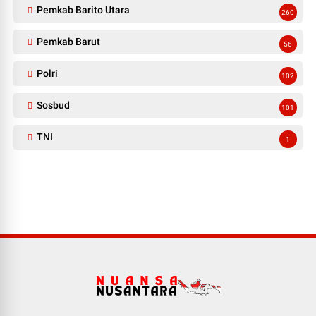
Pemkab Barito Utara
260
Pemkab Barut
56
Polri
102
Sosbud
101
TNI
1