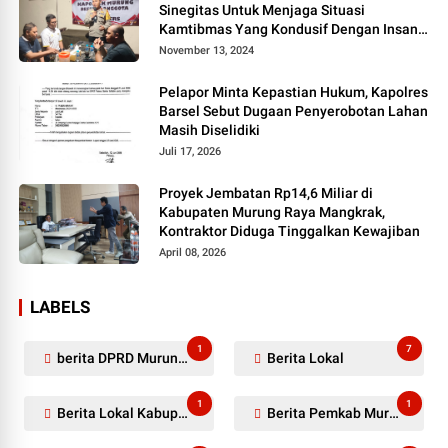
Sinegitas Untuk Menjaga Situasi
Kamtibmas Yang Kondusif Dengan Insan
Pers
November 13, 2024
Pelapor Minta Kepastian Hukum, Kapolres
Barsel Sebut Dugaan Penyerobotan Lahan
Masih Diselidiki
Juli 17, 2026
Proyek Jembatan Rp14,6 Miliar di
Kabupaten Murung Raya Mangkrak,
Kontraktor Diduga Tinggalkan Kewajiban
April 08, 2026
LABELS
1
7
berita DPRD Murung Raya
Berita Lokal
1
1
Berita Lokal Kabupaten Barito Utara
Berita Pemkab Murung Raya