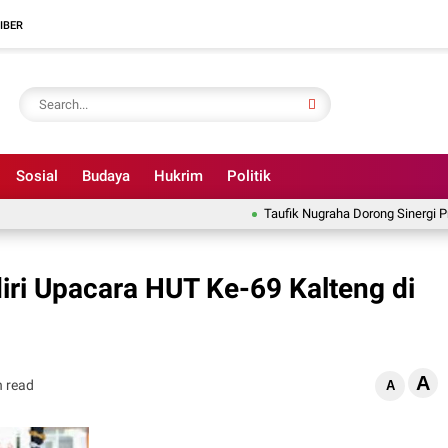
IBER
Sosial
Budaya
Hukrim
Politik
Taufik Nugraha Dorong Sinergi Progr
ri Upacara HUT Ke-69 Kalteng di
A
n read
A