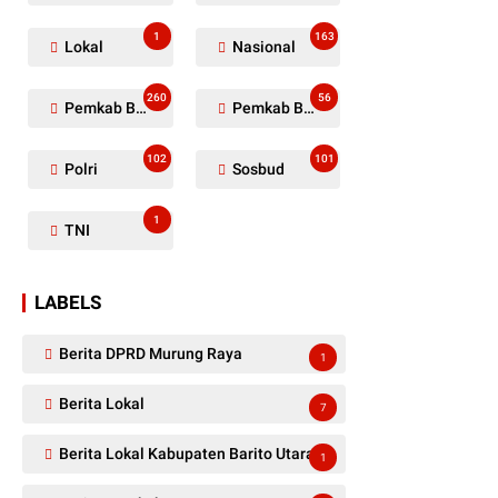
1
163
Lokal
Nasional
260
56
Pemkab Barito Utara
Pemkab Barut
102
101
Polri
Sosbud
1
TNI
LABELS
Berita DPRD Murung Raya
1
Berita Lokal
7
Berita Lokal Kabupaten Barito Utara
1