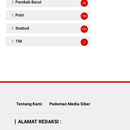
Pemkab Barut
56
Polri
102
Sosbud
101
TNI
1
Tentang Kami
Pedoman Media Siber
ALAMAT REDAKSI :