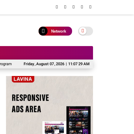
Network
am Pusat hingga Desa
Friday
,
August
Suhendra Apresiasi Kaji Tiru Pemkab Barito Utara ke 
07
,
2026
|
11:07 29 AM