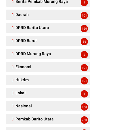
Berita Pemkab Murung Raya
1
Daerah
101
DPRD Barito Utara
160
DPRD Barut
36
DPRD Murung Raya
2
Ekonomi
101
Hukrim
101
Lokal
1
Nasional
163
Pemkab Barito Utara
260