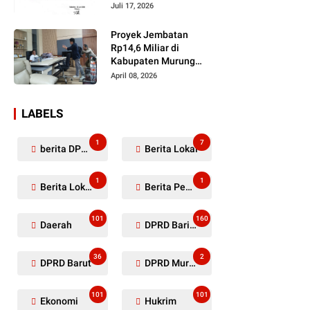
Dugaan Penyerobotan
Juli 17, 2026
Lahan Masih Diselidiki
Proyek Jembatan
Rp14,6 Miliar di
Kabupaten Murung
Raya Mangkrak,
April 08, 2026
Kontraktor Diduga
Tinggalkan Kewajiban
LABELS
1
7
berita DPRD Murung Raya
Berita Lokal
1
1
Berita Lokal Kabupaten Barito Utara
Berita Pemkab Murung Raya
101
160
Daerah
DPRD Barito Utara
36
2
DPRD Barut
DPRD Murung Raya
101
101
Ekonomi
Hukrim