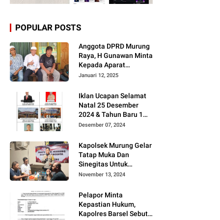
POPULAR POSTS
Anggota DPRD Murung
Raya, H Gunawan Minta
Kepada Aparat
Berantas judi dan
Januari 12, 2025
Narkoba Sesuai
Instruksi Presiden RI
Iklan Ucapan Selamat
Natal 25 Desember
2024 & Tahun Baru 1
Januari 2025
Desember 07, 2024
Kapolsek Murung Gelar
Tatap Muka Dan
Sinegitas Untuk
Menjaga Situasi
November 13, 2024
Kamtibmas Yang
Kondusif Dengan Insan
Pelapor Minta
Pers
Kepastian Hukum,
Kapolres Barsel Sebut