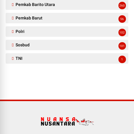
Pemkab Barito Utara
260
Pemkab Barut
56
Polri
102
Sosbud
101
TNI
1