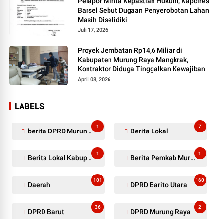
Pelapor Minta Kepastian Hukum, Kapolres
Barsel Sebut Dugaan Penyerobotan Lahan
Masih Diselidiki
Juli 17, 2026
Proyek Jembatan Rp14,6 Miliar di
Kabupaten Murung Raya Mangkrak,
Kontraktor Diduga Tinggalkan Kewajiban
April 08, 2026
LABELS
1
7
berita DPRD Murung Raya
Berita Lokal
1
1
Berita Lokal Kabupaten Barito Utara
Berita Pemkab Murung Raya
101
160
Daerah
DPRD Barito Utara
36
2
DPRD Barut
DPRD Murung Raya