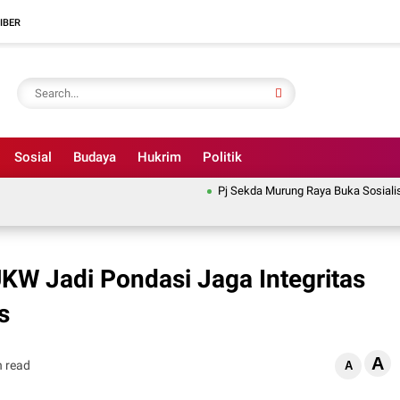
IBER
Sosial
Budaya
Hukrim
Politik
Pj Sekda Murung Raya Buka Sosialisasi 
UKW Jadi Pondasi Jaga Integritas
s
A
n read
A