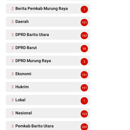
Berita Pemkab Murung Raya
1
Daerah
101
DPRD Barito Utara
160
DPRD Barut
36
DPRD Murung Raya
2
Ekonomi
101
Hukrim
101
Lokal
1
Nasional
163
Pemkab Barito Utara
260