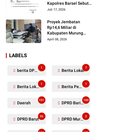
Kapolres Barsel Sebut
Dugaan Penyerobotan
Juli 17, 2026
Lahan Masih Diselidiki
Proyek Jembatan
Rp14,6 Miliar di
Kabupaten Murung
Raya Mangkrak,
April 08, 2026
Kontraktor Diduga
Tinggalkan Kewajiban
LABELS
1
7
berita DPRD Murung Raya
Berita Lokal
1
1
Berita Lokal Kabupaten Barito Utara
Berita Pemkab Murung Raya
101
160
Daerah
DPRD Barito Utara
36
2
DPRD Barut
DPRD Murung Raya