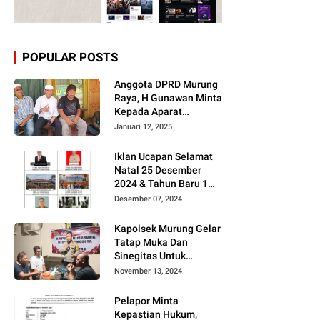
POPULAR POSTS
Anggota DPRD Murung
Raya, H Gunawan Minta
Kepada Aparat
Berantas judi dan
Januari 12, 2025
Narkoba Sesuai
Instruksi Presiden RI
Iklan Ucapan Selamat
Natal 25 Desember
2024 & Tahun Baru 1
Januari 2025
Desember 07, 2024
Kapolsek Murung Gelar
Tatap Muka Dan
Sinegitas Untuk
Menjaga Situasi
November 13, 2024
Kamtibmas Yang
Kondusif Dengan Insan
Pelapor Minta
Pers
Kepastian Hukum,