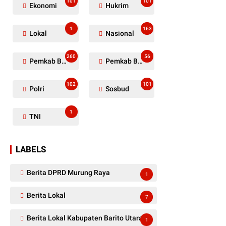
101
101
Ekonomi
Hukrim
1
163
Lokal
Nasional
260
56
Pemkab Barito Utara
Pemkab Barut
102
101
Polri
Sosbud
1
TNI
LABELS
Berita DPRD Murung Raya
1
Berita Lokal
7
Berita Lokal Kabupaten Barito Utara
1