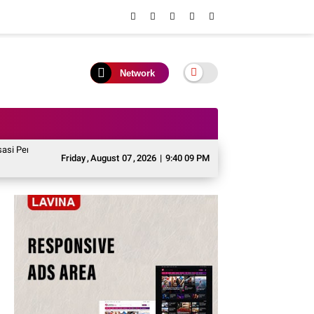
Network
Perbup PJPK 2026–2030, Perkuat Arah Pembangunan Kependudukan
Murung 
Friday
,
August
07
,
2026
|
9:40 10 PM