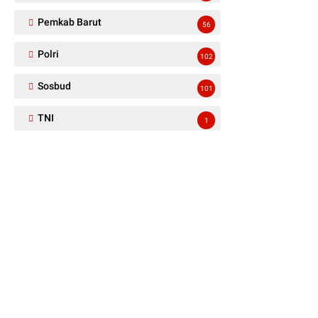
Pemkab Barut
56
Polri
102
Sosbud
101
TNI
1