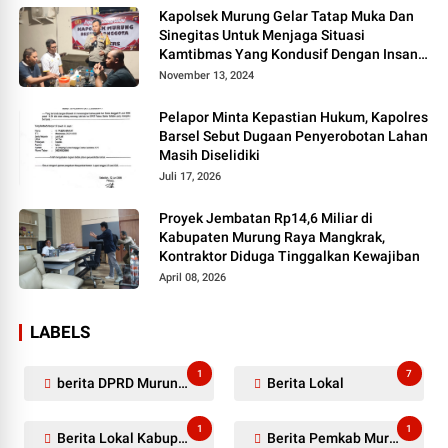
Kapolsek Murung Gelar Tatap Muka Dan
Sinegitas Untuk Menjaga Situasi
Kamtibmas Yang Kondusif Dengan Insan
Pers
November 13, 2024
Pelapor Minta Kepastian Hukum, Kapolres
Barsel Sebut Dugaan Penyerobotan Lahan
Masih Diselidiki
Juli 17, 2026
Proyek Jembatan Rp14,6 Miliar di
Kabupaten Murung Raya Mangkrak,
Kontraktor Diduga Tinggalkan Kewajiban
April 08, 2026
LABELS
1
7
berita DPRD Murung Raya
Berita Lokal
1
1
Berita Lokal Kabupaten Barito Utara
Berita Pemkab Murung Raya