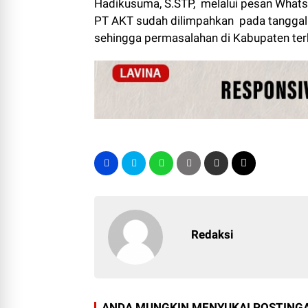
Hadikusuma, S.STP, melalui pesan Wha
PT AKT sudah dilimpahkan pada tanggal 2
sehingga permasalahan di Kabupaten terk
Redaksi
ANDA MUNGKIN MENYUKAI POSTINGA