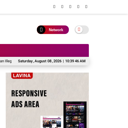
Network
Fishing di Barito Utara
Saturday
,
August
DPRD Dukung Kaji Tiru Pemkab Barito Utara ke Ku
08
,
2026
|
10:39 47 AM