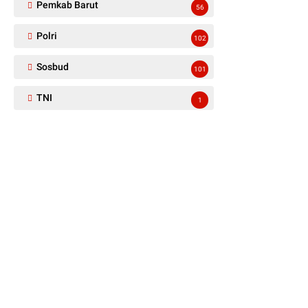
Pemkab Barut
56
Polri
102
Sosbud
101
TNI
1