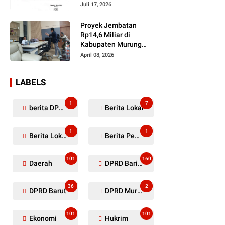
Dugaan Penyerobotan
Juli 17, 2026
Lahan Masih Diselidiki
Proyek Jembatan
Rp14,6 Miliar di
Kabupaten Murung
Raya Mangkrak,
April 08, 2026
Kontraktor Diduga
Tinggalkan Kewajiban
LABELS
1
7
berita DPRD Murung Raya
Berita Lokal
1
1
Berita Lokal Kabupaten Barito Utara
Berita Pemkab Murung Raya
101
160
Daerah
DPRD Barito Utara
36
2
DPRD Barut
DPRD Murung Raya
101
101
Ekonomi
Hukrim