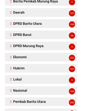
Berita Pemkab Murung Raya
1
Daerah
101
DPRD Barito Utara
160
DPRD Barut
36
DPRD Murung Raya
2
Ekonomi
101
Hukrim
101
Lokal
1
Nasional
163
Pemkab Barito Utara
260