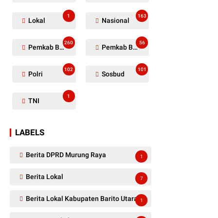
1
163
Lokal
Nasional
260
56
Pemkab Barito Utara
Pemkab Barut
102
101
Polri
Sosbud
1
TNI
LABELS
Berita DPRD Murung Raya
1
Berita Lokal
7
Berita Lokal Kabupaten Barito Utara
1