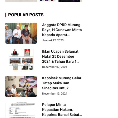
POPULAR POSTS
Anggota DPRD Murung
Raya, H Gunawan Minta
Kepada Aparat
Berantas judi dan
Januari 12, 2025
Narkoba Sesuai
Instruksi Presiden RI
Iklan Ucapan Selamat
Natal 25 Desember
2024 & Tahun Baru 1
Januari 2025
Desember 07, 2024
Kapolsek Murung Gelar
Tatap Muka Dan
Sinegitas Untuk
Menjaga Situasi
November 13, 2024
Kamtibmas Yang
Kondusif Dengan Insan
Pelapor Minta
Pers
Kepastian Hukum,
Kapolres Barsel Sebut