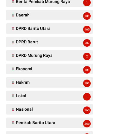
Berita Pemkab Murung Raya
1
Daerah
101
DPRD Barito Utara
160
DPRD Barut
36
DPRD Murung Raya
2
Ekonomi
101
Hukrim
101
Lokal
1
Nasional
163
Pemkab Barito Utara
260