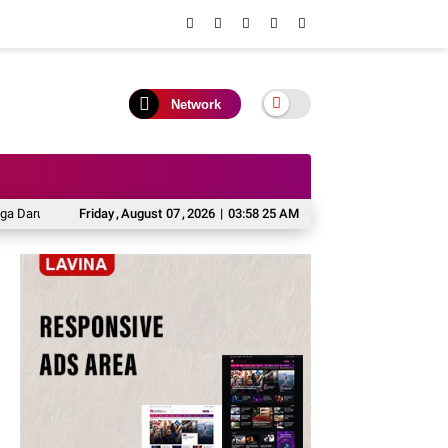
Network
urat Karhutla, Desa Diminta Perkuat Kesiapsiagaan Secara Dini
Friday
,
August
07
,
2026
|
03:58 25 AM
Bupati He