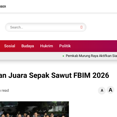
IBER
Sosial
Budaya
Hukrim
Politik
Pemkab Murung Raya Aktifkan Siaga Dar
an Juara Sepak Sawut FBIM 2026
A
n read
A