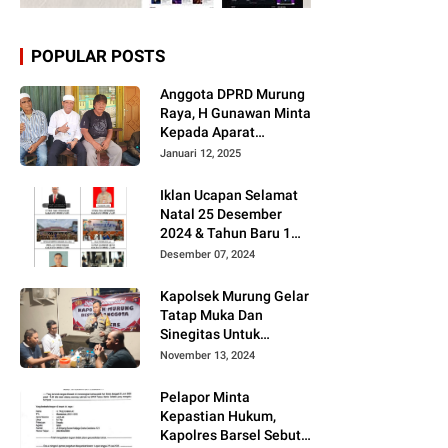
POPULAR POSTS
Anggota DPRD Murung
Raya, H Gunawan Minta
Kepada Aparat
Berantas judi dan
Januari 12, 2025
Narkoba Sesuai
Instruksi Presiden RI
Iklan Ucapan Selamat
Natal 25 Desember
2024 & Tahun Baru 1
Januari 2025
Desember 07, 2024
Kapolsek Murung Gelar
Tatap Muka Dan
Sinegitas Untuk
Menjaga Situasi
November 13, 2024
Kamtibmas Yang
Kondusif Dengan Insan
Pelapor Minta
Pers
Kepastian Hukum,
Kapolres Barsel Sebut