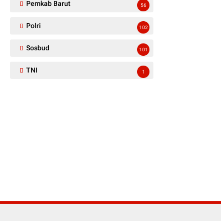
Pemkab Barut
56
Polri
102
Sosbud
101
TNI
1