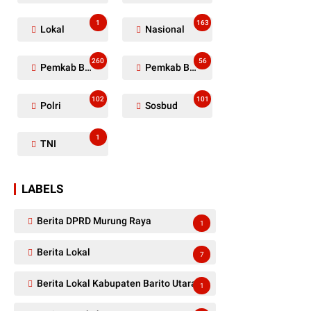
1
163
Lokal
Nasional
260
56
Pemkab Barito Utara
Pemkab Barut
102
101
Polri
Sosbud
1
TNI
LABELS
Berita DPRD Murung Raya
1
Berita Lokal
7
Berita Lokal Kabupaten Barito Utara
1