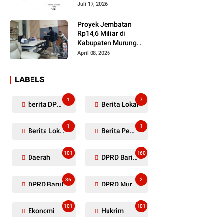
Dugaan Penyerobotan
Juli 17, 2026
Lahan Masih Diselidiki
Proyek Jembatan
Rp14,6 Miliar di
Kabupaten Murung
Raya Mangkrak,
April 08, 2026
Kontraktor Diduga
Tinggalkan Kewajiban
LABELS
1
7
berita DPRD Murung Raya
Berita Lokal
1
1
Berita Lokal Kabupaten Barito Utara
Berita Pemkab Murung Raya
101
160
Daerah
DPRD Barito Utara
36
2
DPRD Barut
DPRD Murung Raya
101
101
Ekonomi
Hukrim