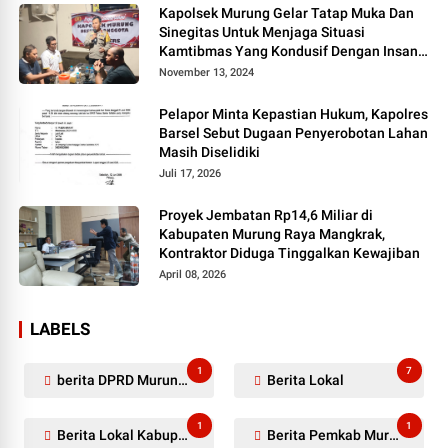
Kapolsek Murung Gelar Tatap Muka Dan
Sinegitas Untuk Menjaga Situasi
Kamtibmas Yang Kondusif Dengan Insan
Pers
November 13, 2024
Pelapor Minta Kepastian Hukum, Kapolres
Barsel Sebut Dugaan Penyerobotan Lahan
Masih Diselidiki
Juli 17, 2026
Proyek Jembatan Rp14,6 Miliar di
Kabupaten Murung Raya Mangkrak,
Kontraktor Diduga Tinggalkan Kewajiban
April 08, 2026
LABELS
1
7
berita DPRD Murung Raya
Berita Lokal
1
1
Berita Lokal Kabupaten Barito Utara
Berita Pemkab Murung Raya