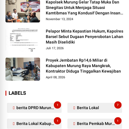
Kapolsek Murung Gelar Tatap Muka Dan
Sinegitas Untuk Menjaga Situasi
Kamtibmas Yang Kondusif Dengan Insan
Pers
November 13, 2024
Pelapor Minta Kepastian Hukum, Kapolres
Barsel Sebut Dugaan Penyerobotan Lahan
Masih Diselidiki
Juli 17, 2026
Proyek Jembatan Rp14,6 Miliar di
Kabupaten Murung Raya Mangkrak,
Kontraktor Diduga Tinggalkan Kewajiban
April 08, 2026
LABELS
1
7
berita DPRD Murung Raya
Berita Lokal
1
1
Berita Lokal Kabupaten Barito Utara
Berita Pemkab Murung Raya