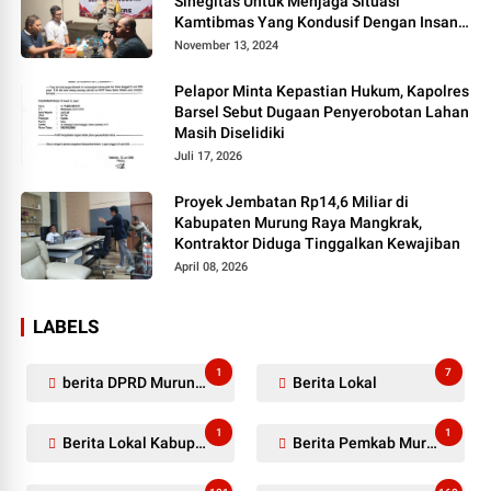
Sinegitas Untuk Menjaga Situasi
Kamtibmas Yang Kondusif Dengan Insan
Pers
November 13, 2024
Pelapor Minta Kepastian Hukum, Kapolres
Barsel Sebut Dugaan Penyerobotan Lahan
Masih Diselidiki
Juli 17, 2026
Proyek Jembatan Rp14,6 Miliar di
Kabupaten Murung Raya Mangkrak,
Kontraktor Diduga Tinggalkan Kewajiban
April 08, 2026
LABELS
1
7
berita DPRD Murung Raya
Berita Lokal
1
1
Berita Lokal Kabupaten Barito Utara
Berita Pemkab Murung Raya