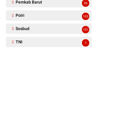
Pemkab Barut
56
Polri
102
Sosbud
101
TNI
1