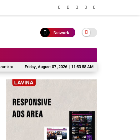
Network
n Nama Daerah di Jamnas XII
Friday
,
August
07
,
2026
Taufik Nugraha Dorong Sinergi Program Pus
|
11:53 59 AM