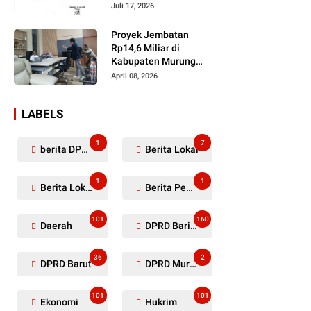
Dugaan Penyerobotan
Juli 17, 2026
Lahan Masih Diselidiki
Proyek Jembatan
Rp14,6 Miliar di
Kabupaten Murung
Raya Mangkrak,
April 08, 2026
Kontraktor Diduga
Tinggalkan Kewajiban
LABELS
1
7
berita DPRD Murung Raya
Berita Lokal
1
1
Berita Lokal Kabupaten Barito Utara
Berita Pemkab Murung Raya
101
160
Daerah
DPRD Barito Utara
36
2
DPRD Barut
DPRD Murung Raya
101
101
Ekonomi
Hukrim