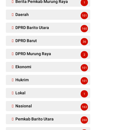
Berita Pemkab Murung Raya
1
Daerah
101
DPRD Barito Utara
160
DPRD Barut
36
DPRD Murung Raya
2
Ekonomi
101
Hukrim
101
Lokal
1
Nasional
163
Pemkab Barito Utara
260