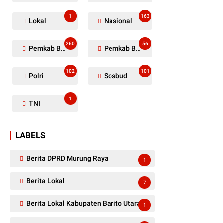
1
163
Lokal
Nasional
260
56
Pemkab Barito Utara
Pemkab Barut
102
101
Polri
Sosbud
1
TNI
LABELS
Berita DPRD Murung Raya
1
Berita Lokal
7
Berita Lokal Kabupaten Barito Utara
1