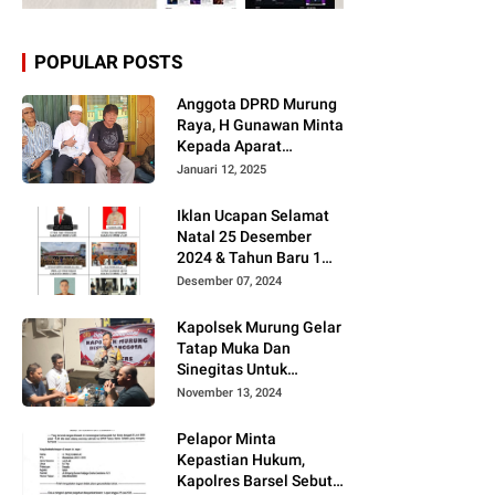
POPULAR POSTS
Anggota DPRD Murung
Raya, H Gunawan Minta
Kepada Aparat
Berantas judi dan
Januari 12, 2025
Narkoba Sesuai
Instruksi Presiden RI
Iklan Ucapan Selamat
Natal 25 Desember
2024 & Tahun Baru 1
Januari 2025
Desember 07, 2024
Kapolsek Murung Gelar
Tatap Muka Dan
Sinegitas Untuk
Menjaga Situasi
November 13, 2024
Kamtibmas Yang
Kondusif Dengan Insan
Pelapor Minta
Pers
Kepastian Hukum,
Kapolres Barsel Sebut