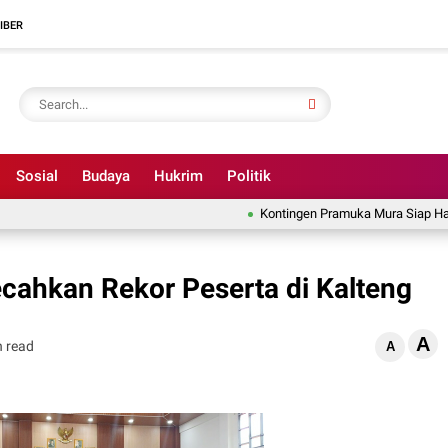
IBER
Sosial
Budaya
Hukrim
Politik
Kontingen Pramuka Mura Siap Harumka
cahkan Rekor Peserta di Kalteng
A
n read
A