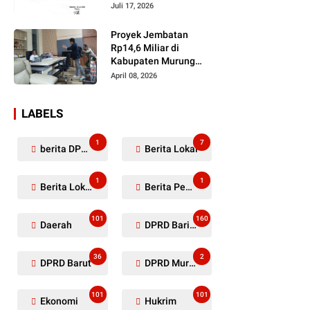
Dugaan Penyerobotan
Juli 17, 2026
Lahan Masih Diselidiki
Proyek Jembatan
Rp14,6 Miliar di
Kabupaten Murung
Raya Mangkrak,
April 08, 2026
Kontraktor Diduga
Tinggalkan Kewajiban
LABELS
1
7
berita DPRD Murung Raya
Berita Lokal
1
1
Berita Lokal Kabupaten Barito Utara
Berita Pemkab Murung Raya
101
160
Daerah
DPRD Barito Utara
36
2
DPRD Barut
DPRD Murung Raya
101
101
Ekonomi
Hukrim