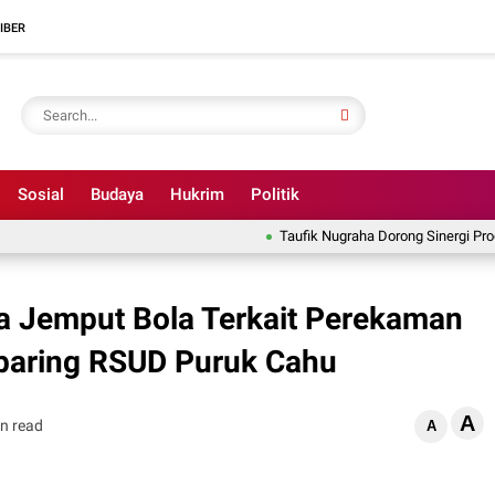
IBER
Sosial
Budaya
Hukrim
Politik
Taufik Nugraha Dorong Sinergi Program 
a Jemput Bola Terkait Perekaman
rbaring RSUD Puruk Cahu
A
n read
A