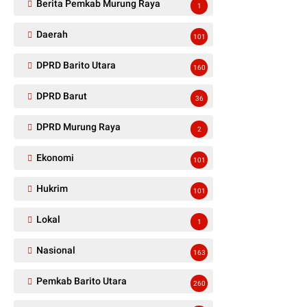
Berita Pemkab Murung Raya
1
Daerah
101
DPRD Barito Utara
160
DPRD Barut
36
DPRD Murung Raya
2
Ekonomi
101
Hukrim
101
Lokal
1
Nasional
163
Pemkab Barito Utara
260