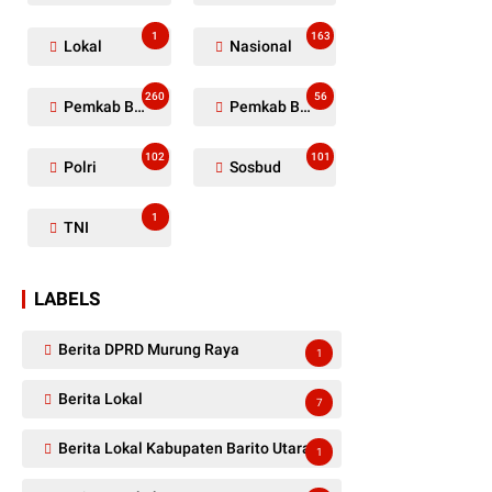
1
163
Lokal
Nasional
260
56
Pemkab Barito Utara
Pemkab Barut
102
101
Polri
Sosbud
1
TNI
LABELS
Berita DPRD Murung Raya
1
Berita Lokal
7
Berita Lokal Kabupaten Barito Utara
1