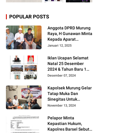
POPULAR POSTS
Anggota DPRD Murung
Raya, H Gunawan Minta
Kepada Aparat
Berantas judi dan
Januari 12, 2025
Narkoba Sesuai
Instruksi Presiden RI
Iklan Ucapan Selamat
Natal 25 Desember
2024 & Tahun Baru 1
Januari 2025
Desember 07, 2024
Kapolsek Murung Gelar
Tatap Muka Dan
Sinegitas Untuk
Menjaga Situasi
November 13, 2024
Kamtibmas Yang
Kondusif Dengan Insan
Pelapor Minta
Pers
Kepastian Hukum,
Kapolres Barsel Sebut