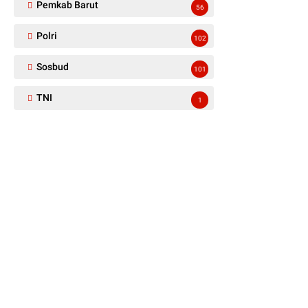
Pemkab Barut
56
Polri
102
Sosbud
101
TNI
1