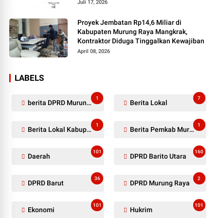
Juli 17, 2026
Proyek Jembatan Rp14,6 Miliar di
Kabupaten Murung Raya Mangkrak,
Kontraktor Diduga Tinggalkan Kewajiban
April 08, 2026
LABELS
1
7
berita DPRD Murung Raya
Berita Lokal
1
1
Berita Lokal Kabupaten Barito Utara
Berita Pemkab Murung Raya
101
160
Daerah
DPRD Barito Utara
36
2
DPRD Barut
DPRD Murung Raya
101
101
Ekonomi
Hukrim