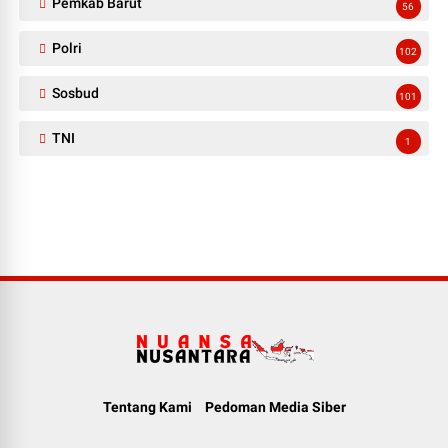
Pemkab Barut
56
Polri
102
Sosbud
101
TNI
1
Tentang Kami
Pedoman Media Siber