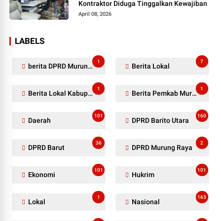
Kontraktor Diduga Tinggalkan Kewajiban
April 08, 2026
LABELS
1
7
berita DPRD Murung Raya
Berita Lokal
1
1
Berita Lokal Kabupaten Barito Utara
Berita Pemkab Murung Raya
101
160
Daerah
DPRD Barito Utara
36
2
DPRD Barut
DPRD Murung Raya
101
101
Ekonomi
Hukrim
1
163
Lokal
Nasional