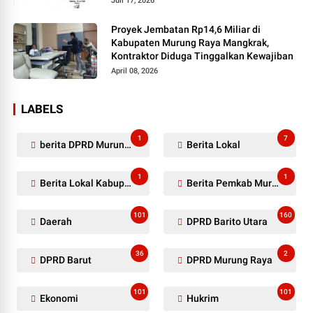
Juli 17, 2026
Proyek Jembatan Rp14,6 Miliar di
Kabupaten Murung Raya Mangkrak,
Kontraktor Diduga Tinggalkan Kewajiban
April 08, 2026
LABELS
1
7
berita DPRD Murung Raya
Berita Lokal
1
1
Berita Lokal Kabupaten Barito Utara
Berita Pemkab Murung Raya
101
160
Daerah
DPRD Barito Utara
36
2
DPRD Barut
DPRD Murung Raya
101
101
Ekonomi
Hukrim